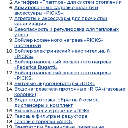
Антифриз «Thermos» для систем отопления
Армированные cадовые шланги и
аксессуары «PICKS»
Агрегаты и аксессуары для прочистки
канализации
Безопасность и регулировка для тепловых
узлов
Бойлер косвенного нагрева «PICKS»
настенный
Бойлер электрический накопительный
«PICKS»
Бойлер напольный косвенного нагрева
«Federica Bugatti»
Бойлер напольный косвенного нагрева
«PICKS»
Бытовые льдогенераторы «DDK»
Водонагреватели проточные «RIGA»(газовые
колонки)
Водоподготовка, обратный осмос,
диспенсеры и комплект
Выключатели и розетки «DDK»
Газовые фильтра и редуктора
Газовые горелки «AleO»
Генераторы бензиновые, дизельные