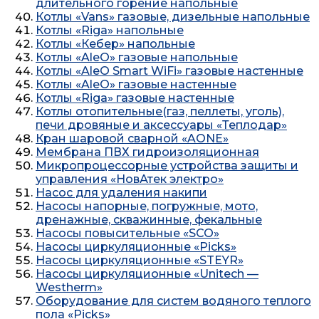
длительного горение напольные
Котлы «Vans» газовые, дизельные напольные
Котлы «Riga» напольные
Котлы «Кебер» напольные
Котлы «AleO» газовые напольные
Котлы «AleO Smart WiFi» газовые настенные
Котлы «AleO» газовые настенные
Котлы «Riga» газовые настенные
Котлы отопительные(газ, пеллеты, уголь),
печи дровяные и аксессуары «Теплодар»
Кран шаровой сварной «AONE»
Мембрана ПВХ гидроизоляционная
Микропроцессорные устройства защиты и
управления «НовАтек электро»
Насос для удаления накипи
Насосы напорные, погружные, мото,
дренажные, скважинные, фекальные
Насосы повысительные «SCO»
Насосы циркуляционные «Picks»
Насосы циркуляционные «STEYR»
Насосы циркуляционные «Unitech —
Westherm»
Оборудование для систем водяного теплого
пола «Picks»