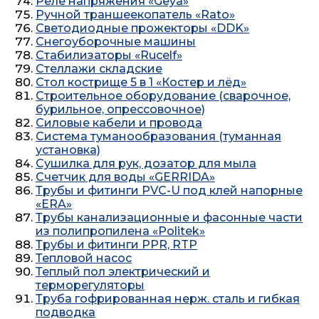
Реле напряжения «Geya»
Ручной траншеекопатель «Rato»
Светодиодные прожекторы «DDK»
Снегоуборочные машины
Стабилизаторы «Rucelf»
Стеллажи складские
Стол кострище 5 в 1 «Костер и лёд»
Строительное оборудование (сварочное,
бурильное, опрессовочное)
Силовые кабели и провода
Система туманообразования (туманная
установка)
Сушилка для рук, дозатор для мыла
Счетчик для воды «GERRIDA»
Трубы и фитинги PVC-U под клей напорные
«ERA»
Трубы канализационные и фасонные части
из полипропилена «Politek»
Трубы и фитинги PPR, RTP
Тепловой насос
Теплый пол электрический и
терморегуляторы
Труба гофрированная нерж. сталь и гибкая
подводка