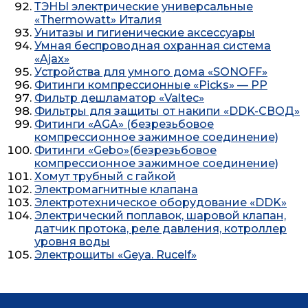
ТЭНЫ электрические универсальные
«Thermowatt» Италия
Унитазы и гигиенические аксессуары
Умная беспроводная охранная система
«Ajax»
Устройства для умного дома «SONOFF»
Фитинги компрессионные «Picks» — PP
Фильтр дешламатор «Valtec»
Фильтры для защиты от накипи «DDK-СВОД»
Фитинги «AGA» (безрезьбовое
компрессионное зажимное соединение)
Фитинги «Gebo»(безрезьбовое
компрессионное зажимное соединение)
Хомут трубный с гайкой
Электромагнитные клапана
Электротехническое оборудование «DDK»
Электрический поплавок, шаровой клапан,
датчик протока, реле давления, котроллер
уровня воды
Электрощиты «Geya. Rucelf»