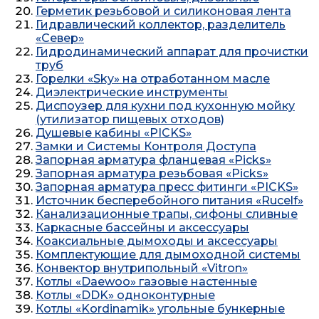
Герметик резьбовой и силиконовая лента
Гидравлический коллектор, разделитель
«Север»
Гидродинамический аппарат для прочистки
труб
Горелки «Sky» на отработанном масле
Диэлектрические инструменты
Диспоузер для кухни под кухонную мойку
(утилизатор пищевых отходов)
Душевые кабины «PICKS»
Замки и Системы Контроля Доступа
Запорная арматура фланцевая «Picks»
Запорная арматура резьбовая «Picks»
Запорная арматура пресс фитинги «PICKS»
Источник бесперебойного питания «Rucelf»
Канализационные трапы, сифоны сливные
Каркасные бассейны и аксессуары
Коаксиальные дымоходы и аксессуары
Комплектующие для дымоходной системы
Конвектор внутрипольный «Vitron»
Котлы «Daewoo» газовые настенные
Котлы «DDK» одноконтурные
Котлы «Kordinamik» угольные бункерные